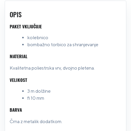
OPIS
PAKET VKLJUČUJE
kolebnico
bombažno torbico za shranjevanje
MATERIAL
Kvalitetna poliestrska vrv, dvojno pletena.
VELIKOST
3 m dolžine
fi 10 mm
BARVA
Črna z metalik dodatkom.