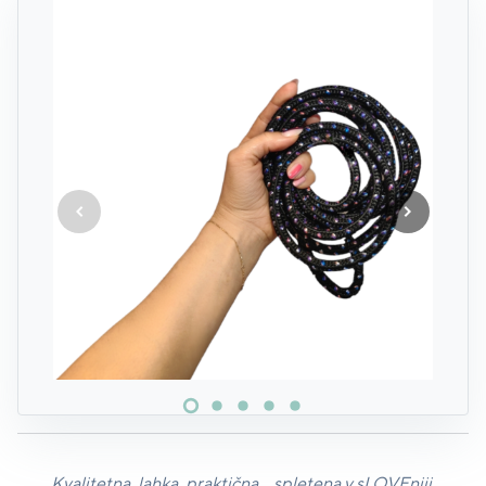
Kvalitetna, lahka, praktična... spletena v sLOVEniji.