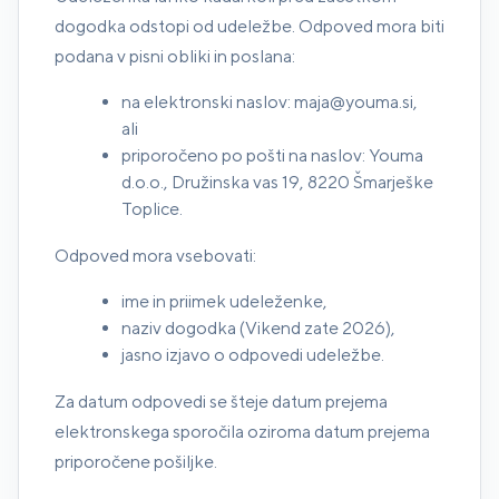
dogodka odstopi od udeležbe. Odpoved mora biti
podana v pisni obliki in poslana:
na elektronski naslov: maja@youma.si,
ali
priporočeno po pošti na naslov: Youma
d.o.o., Družinska vas 19, 8220 Šmarješke
Toplice.
Odpoved mora vsebovati:
ime in priimek udeleženke,
naziv dogodka (Vikend zate 2026),
jasno izjavo o odpovedi udeležbe.
Za datum odpovedi se šteje datum prejema
elektronskega sporočila oziroma datum prejema
priporočene pošiljke.