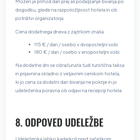
Možen je prihod dan prej ali podaljšanje bivanja po
dogodku, glede na razpoložljivost hotela in ob
potrditvi organizatorja.
Cena dodatnega dneva z zajtrkom znaša:
115 € / dan / osebo v dvoposteljni sobi
180 € / dan / osebo v enoposteljni sobi
Na dodatne dni se obračunata tudi turistična taksa
in prijavnina skladno z veljavnim cenikom hotela,
ki jo cena za dodatni dan bivanja ne pokrije in jo
udeleženka poravna ob odjavi na recepciji hotela.
8. ODPOVED UDELEŽBE
Udeleženka lahko kadarkoli pred začetkom