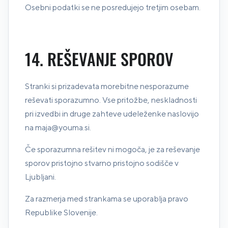
Osebni podatki se ne posredujejo tretjim osebam.
14. REŠEVANJE SPOROV
Stranki si prizadevata morebitne nesporazume
reševati sporazumno. Vse pritožbe, neskladnosti
pri izvedbi in druge zahteve udeleženke naslovijo
na maja@youma.si.
Če sporazumna rešitev ni mogoča, je za reševanje
sporov pristojno stvarno pristojno sodišče v
Ljubljani.
Za razmerja med strankama se uporablja pravo
Republike Slovenije.