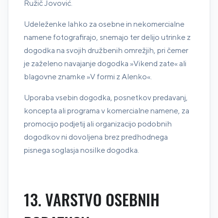
Ružič Jovović.
Udeleženke lahko za osebne in nekomercialne
namene fotografirajo, snemajo ter delijo utrinke z
dogodka na svojih družbenih omrežjih, pri čemer
je zaželeno navajanje dogodka »Vikend zate« ali
blagovne znamke »V formi z Alenko«.
Uporaba vsebin dogodka, posnetkov predavanj,
koncepta ali programa v komercialne namene, za
promocijo podjetij ali organizacijo podobnih
dogodkov ni dovoljena brez predhodnega
pisnega soglasja nosilke dogodka.
13. VARSTVO OSEBNIH