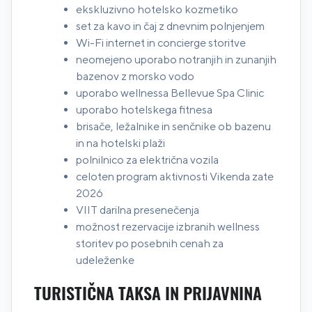
ekskluzivno hotelsko kozmetiko
set za kavo in čaj z dnevnim polnjenjem
Wi-Fi internet in concierge storitve
neomejeno uporabo notranjih in zunanjih
bazenov z morsko vodo
uporabo wellnessa Bellevue Spa Clinic
uporabo hotelskega fitnesa
brisače, ležalnike in senčnike ob bazenu
in na hotelski plaži
polnilnico za električna vozila
celoten program aktivnosti Vikenda zate
2026
VIIT darilna presenečenja
možnost rezervacije izbranih wellness
storitev po posebnih cenah za
udeleženke
TURISTIČNA TAKSA IN PRIJAVNINA