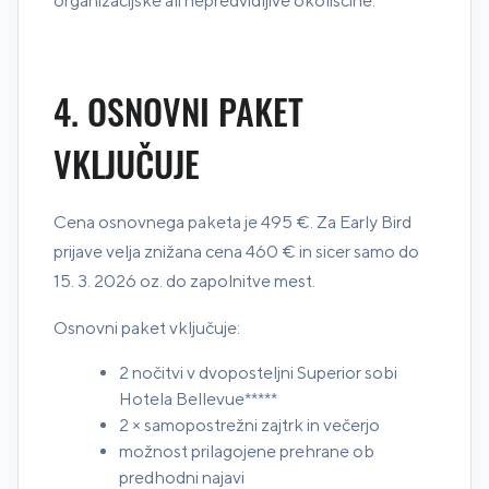
organizacijske ali nepredvidljive okoliščine.
4. OSNOVNI PAKET
VKLJUČUJE
Cena osnovnega paketa je 495 €. Za Early Bird
prijave velja znižana cena 460 € in sicer samo do
15. 3. 2026 oz. do zapolnitve mest.
Osnovni paket vključuje:
2 nočitvi v dvoposteljni Superior sobi
Hotela Bellevue*****
2 × samopostrežni zajtrk in večerjo
možnost prilagojene prehrane ob
predhodni najavi