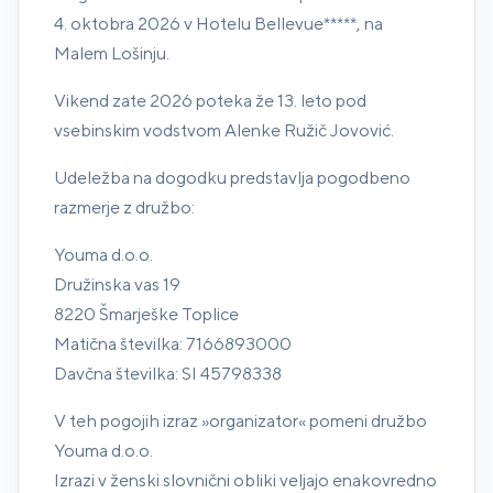
4. oktobra 2026 v Hotelu Bellevue*****, na
Malem Lošinju.
Vikend zate 2026 poteka že 13. leto pod
vsebinskim vodstvom Alenke Ružič Jovović.
Udeležba na dogodku predstavlja pogodbeno
razmerje z družbo:
Youma d.o.o.
Družinska vas 19
8220 Šmarješke Toplice
Matična številka: 7166893000
Davčna številka: SI 45798338
V teh pogojih izraz »organizator« pomeni družbo
Youma d.o.o.
Izrazi v ženski slovnični obliki veljajo enakovredno